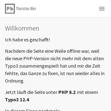
Skip to main content
Skip to page footer
Willkommen
Ich habe es geschafft!
Nachdem die Seite eine Weile offline war, weil
die neue PHP-Version nicht mehr mit dem alten
Typo3 zusammengespielt hat und mir die Zeit
fehlte, das Ganze zu fixen, ist nun wieder alles in
Ordnung.
Jetzt läuft die Seite unter
PHP 8.2
mit einem
Typo3 12.4
In diesem Sinne nochmals: